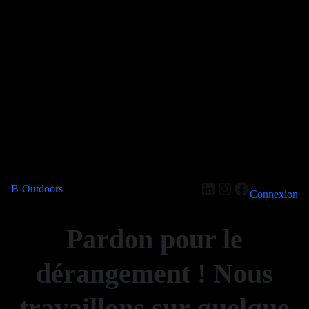
LinkedIn
Instagram
Facebook
B-Outdoors
Connexion
Pardon pour le
dérangement ! Nous
travaillons sur quelque