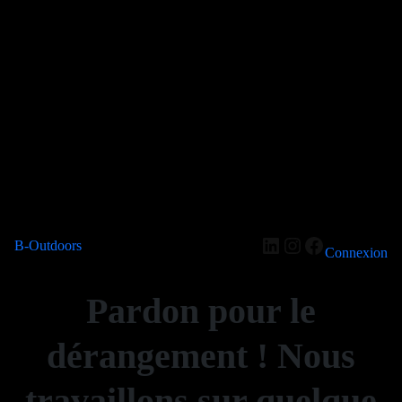
LinkedIn
Instagram
Facebook
B-Outdoors
Connexion
Pardon pour le
dérangement ! Nous
travaillons sur quelque